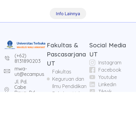
Info Lainnya
Fakultas &
Social Media
Pascasarjana
UT
(+62)
8131890203
UT
Instagram
mwa-
Facebook
Fakultas
ut@ecampus.ut.ac.id
Youtube
Keguruan dan
Jl. Pd.
Linkedin
Ilmu Pendidikan
Cabe
Tiktok
Raya, Pd.
Fakultas Hukum,
Cabe Udik
Ilmu Sosial dan
Ilmu Politik
Fakultas Sains
dan Teknologi
Fakultas